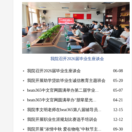
我院召开2026届毕业生座谈会
我院召开2026届毕业生座谈会
06-08
我院开展助学贷款毕业生诚信教育主题班会
05-20
beats365中文官网圆满举办第二届学业...
05-07
beats365中文官网圆满举办“朋辈星光...
04-21
我院李文明老师在beat365第八届辅导员...
12-15
我院开展职业生涯规划比赛选手培训会
12-12
我院开展“浓情中秋 爱在物电”中秋节主...
09-30