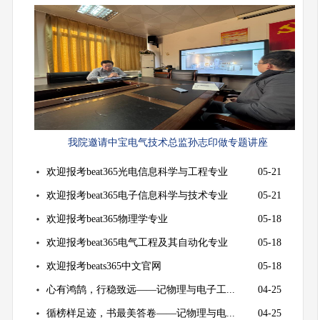
我院邀请中宝电气技术总监孙志印做专题讲座
欢迎报考beat365光电信息科学与工程专业
05-21
欢迎报考beat365电子信息科学与技术专业
05-21
欢迎报考beat365物理学专业
05-18
欢迎报考beat365电气工程及其自动化专业
05-18
欢迎报考beats365中文官网
05-18
心有鸿鹄，行稳致远——记物理与电子工...
04-25
循榜样足迹，书最美答卷——记物理与电...
04-25