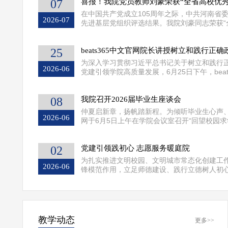
07
喜报！我院党员教师刘豪荣获“全省高校优秀
​在中国共产党成立105周年之际，中共河南
2026-07
先进基层党组织评选结果。我院刘豪同志荣获“全
25
beats365中文官网院长讲授树立和践行正
为深入学习贯彻习近平总书记关于树立和践行
2026-06
党建引领学院高质量发展，6月25日下午，beat
08
我院召开2026届毕业生座谈会
仲夏启新章，扬帆踏新程。为倾听毕业生心声、凝
2026-06
网于6月5日上午在学院会议室召开“回望校园求学路
02
党建引领践初心 志愿服务暖庭院
为扎实推进文明校园、文明城市常态化创建工
2026-06
锋模范作用，立足师德建设、践行立德树人初心，近
教学动态
更多>>