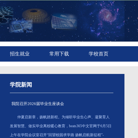
招生就业
常用下载
学校首页
学院新闻
学院新闻
我院召开2026届毕业生座谈会
党建引领践初心 志愿服务暖庭院
仲夏启新章，扬帆踏新程。为倾听毕业生心声、凝聚育人
为扎实推进文明校园、文明城市常态化创建工作，落实校
发展智慧、做实毕业离校暖心教育，beats365中文官网于6月5日
园结对帮扶志愿服务工作部署，充分发挥教师党员先锋模范作
上午在学院会议室召开“回望校园求学路 扬帆启航新征程”-
用，立足师德建设、践行立德树人初心，近日，beats365中文官