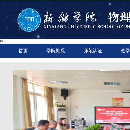
01
首页
学院概况
师范认证
教学