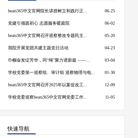
beats365中文官网院长讲授树立和践行正...
06-25
党建引领践初心 志愿服务暖庭院
06-02
beats365中文官网召开巡察整改专题民主...
05-20
我院开展党团共建主题党日活动
04-23
巾帼奋发绽芳华，同“绳”聚力谱新篇 ——...
03-04
学校党委第一巡察组、审计组 巡察物理与电...
01-30
beats365中文官网召开2025年以案促改工...
12-09
学校党委巡察beats365中文官网党委工作...
11-05
快速导航