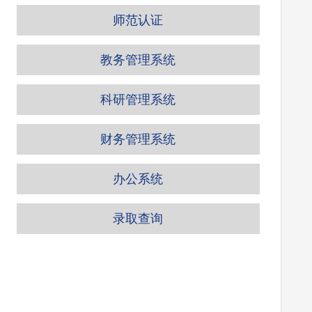
师范认证
教务管理系统
科研管理系统
财务管理系统
办公系统
录取查询